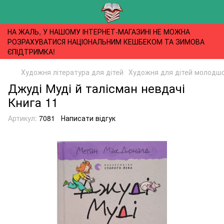
НА ЖАЛЬ, У НАШОМУ ІНТЕРНЕТ-МАГАЗИНІ НЕ МОЖНА
РОЗРАХУВАТИСЯ НАЦІОНАЛЬНИМ КЕШБЕКОМ ТА ЗИМОВА
ЄПІДТРИМКА!
Художня література для дітей
Художня для дітей молодшог
Джуді Муді й талісман невдачі
Книга 11
Артикул:
7081
Написати відгук