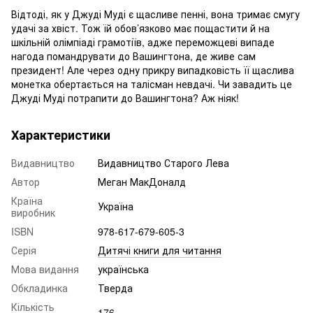
Відтоді, як у Джуді Муді є щасливе пенні, вона тримає смугу
удачі за хвіст. Тож їй обов’язково має пощастити й на
шкільній олімпіаді грамотіїв, адже переможцеві випаде
нагода помандрувати до Вашингтона, де живе сам
президент! Але через одну прикру випадковість її щаслива
монетка обертається на талісман невдачі. Чи завадить це
Джуді Муді потрапити до Вашингтона? Аж ніяк!
Характеристики
Видавництво
Видавництво Старого Лева
Автор
Меган МакДоналд
Країна
Україна
виробник
ISBN
978-617-679-605-3
Серія
Дитячі книги для читання
Мова видання
українська
Обкладинка
Тверда
Кількість
176