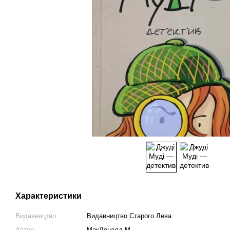
Характеристики
Видавництво
Видавництво Старого Лева
Автор
МакДоналд М.