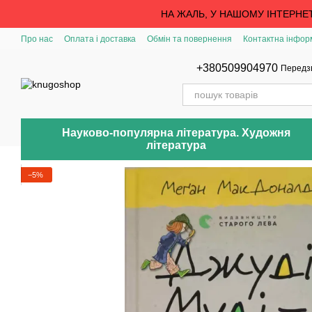
Перейти до основного контенту
НА ЖАЛЬ, У НАШОМУ ІНТЕРНЕ
Про нас
Оплата і доставка
Обмін та повернення
Контактна інфор
+380509904970
Передз
Науково-популярна література. Художня
література
−5%