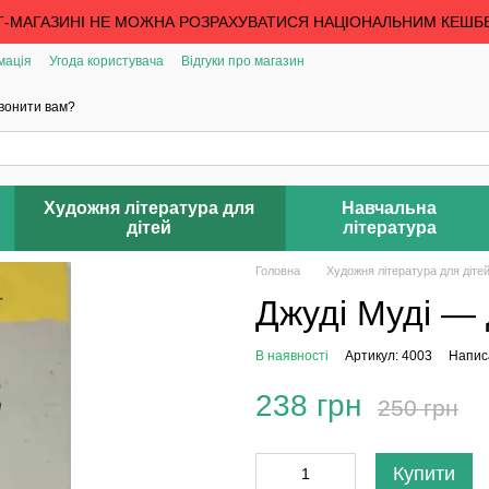
Т-МАГАЗИНІ НЕ МОЖНА РОЗРАХУВАТИСЯ НАЦІОНАЛЬНИМ КЕШБ
мація
Угода користувача
Відгуки про магазин
вонити вам?
Художня література для
Навчальна
дітей
література
Головна
Художня література для діте
Джуді Муді — 
В наявності
Артикул: 4003
Написа
238 грн
250 грн
Купити