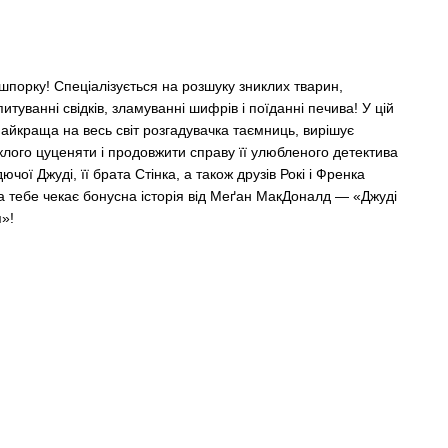
шпорку! Спеціалізується на розшуку зниклих тварин,
туванні свідків, зламуванні шифрів і пої­данні печива! У цій
 найкраща на весь світ розгадувачка таємниць, вирішує
клого цуценяти і продовжити справу її улюбленого детектива
ої Джуді, її брата Стінка, а також друзів Рокі і Френка
на тебе чекає бонусна історія від Меґан МакДоналд — «Джуді
я»!