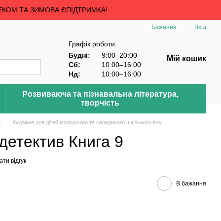
ЕКОМ ТА ЗИМОВА ЄПІДТРИМКА!
Бажання
Вхід
Графік роботи:
Будні:
9:00–20:00
Мій кошик
Сб:
10:00–16:00
Нд:
10:00–16:00
Розвиваюча та пізнавальна література,
творчість
й
Художня для дітей молодшого та середнього шкільного віку
детектив Книга 9
ти відгук
В бажання