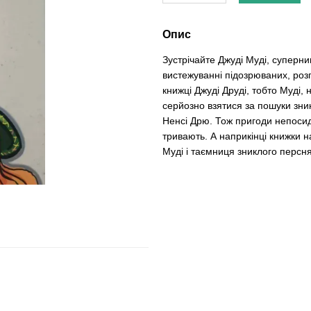
Опис
Зустрічайте Джуді Муді, суперни
вистежуванні підозрюваних, розпи
книжці Джуді Друді, тобто Муді,
серйозно взятися за пошуки зни
Ненсі Дрю. Тож пригоди непосидюч
тривають. А наприкінці книжки 
Муді і таємниця зниклого персн