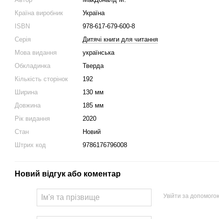
Країна виробник
Україна
ISBN
978-617-679-600-8
Серія
Дитячі книги для читання
Мова видання
українська
Обкладинка
Тверда
Кількість сторінок
192
Ширина
130 мм
Довжина
185 мм
Рік видання
2020
Стан
Новий
Штрих код
9786176796008
Новий відгук або коментар
Увійти за допомого