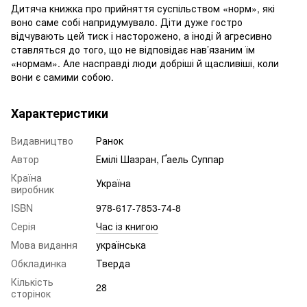
Дитяча книжка про прийняття суспільством «норм», які
воно саме собі напридумувало. Діти дуже гостро
відчувають цей тиск і насторожено, а іноді й агресивно
ставляться до того, що не відповідає нав’язаним їм
«нормам». Але насправді люди добріші й щасливіші, коли
вони є самими собою.
Характеристики
Видавництво
Ранок
Автор
Емілі Шазран, Ґаель Суппар
Країна
Україна
виробник
ISBN
978-617-7853-74-8
Серія
Час із книгою
Мова видання
українська
Обкладинка
Тверда
Кількість
28
сторінок