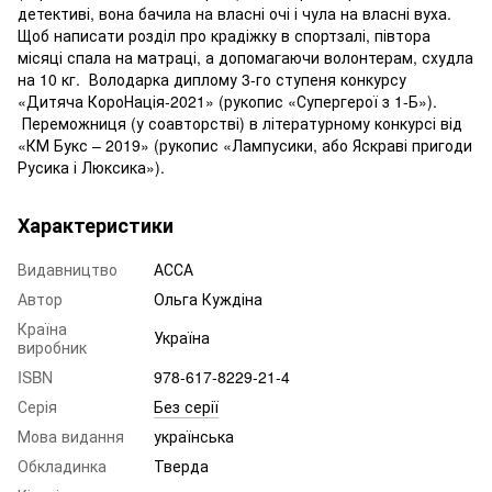
детективі, вона бачила на власні очі і чула на власні вуха.
Щоб написати розділ про крадіжку в спортзалі, півтора
місяці спала на матраці, а допомагаючи волонтерам, схудла
на 10 кг. Володарка диплому 3-го ступеня конкурсу
«Дитяча КороНація-2021» (рукопис «Супергерої з 1-Б»).
Переможниця (у соавторстві) в літературному конкурсі від
«КМ Букс – 2019» (рукопис «Лампусики, або Яскраві пригоди
Русика і Люксика»).
Характеристики
Видавництво
АССА
Автор
Ольга Куждіна
Країна
Україна
виробник
ISBN
978-617-8229-21-4
Серія
Без серії
Мова видання
українська
Обкладинка
Тверда