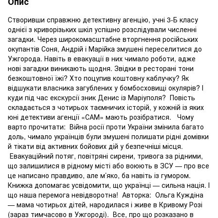
Опис
Створивши справжню детективну агенцію, учні 3-Б класу
однієї з криворізьких шкіл успішно розслідували численні
загадки. Через широкомасштабне вторгнення російських
окупантів Соня, Андрій і Марійка змушені переселитися до
Ужгорода. Навіть в евакуації в них чимало роботи, адже
нові загадки виникають щодня. Звідки в ресторані тони
безкоштовної їжі? Хто поцупив коштовну каблучку? Як
відшукати власника загублених у бомбосховищі окулярів? І
куди під час екскурсії зник Денис із Маріуполя? Повість
складається з чотирьох таємничих історій, у кожній із яких
юні детективи агенції «САМ» мають розібратися. Чому
варто прочитати: Війна росії проти України змінила багато
доль, чимало українців були змушені полишати рідні домівки
й тікати від активних бойових дій у безпечніші місця.
Евакуаційний потяг, повітряні сирени, тривога за рідними,
що залишилися в рідному місті або воюють в ЗСУ — про все
це написано правдиво, але м’яко, ба навіть із гумором.
Книжка допомагає усвідомити, що українці — сильна нація. І
що наша перемога невідворотна! Авторка: Ольга Куждіна
— мама чотирьох дітей, народилася і живе в Кривому Розі
(зараз тимчасово в Ужгороді). Все, про що розказано в