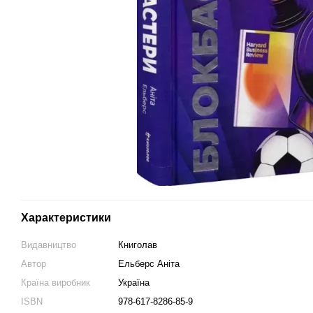
Характеристики
Видавництво
Книголав
Автор
Ельберс Аніта
Країна виробник
Україна
ISBN
978-617-8286-85-9