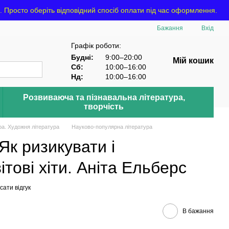
росто оберіть відповідний спосіб оплати під час оформлення.
Бажання
Вхід
Графік роботи:
Будні:
9:00–20:00
Мій кошик
Сб:
10:00–16:00
Нд:
10:00–16:00
Розвиваюча та пізнавальна література,
творчість
ра. Художня література
Науково-популярна література
Як ризикувати і
тові хіти. Аніта Ельберс
ати відгук
В бажання