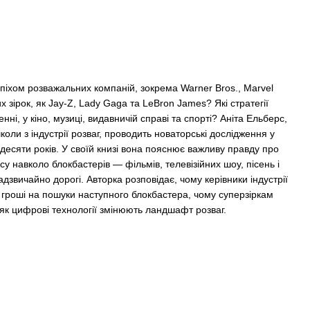
іхом розважальних компаній, зокрема Warner Bros., Marvel
их зірок, як Jay-Z, Lady Gaga та LeBron James? Які стратегії
ні, у кіно, музиці, видавничій справі та спорті? Аніта Ельберс,
коли з індустрії розваг, проводить новаторські дослідження у
е десяти років. У своїй книзі вона пояснює важливу правду про
есу навколо блокбастерів — фільмів, телевізійних шоу, пісень і
адзвичайно дорогі. Авторка розповідає, чому керівники індустрії
 гроші на пошуки наступного блокбастера, чому суперзіркам
 як цифрові технології змінюють ландшафт розваг.