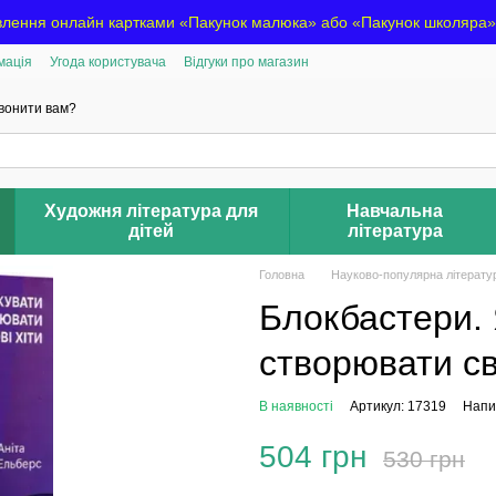
лення онлайн картками «Пакунок малюка» або «Пакунок школяра». П
мація
Угода користувача
Відгуки про магазин
вонити вам?
Художня література для
Навчальна
дітей
література
Головна
Науково-популярна літерату
Блокбастери. 
створювати сві
В наявності
Артикул: 17319
Напис
504 грн
530 грн