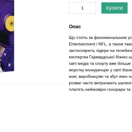
Купити
Опис
Що стоїть за феноменальним усп
Entertainment і NFL, а також так
застосовують лідери на телебачен
експертка Гарвардської бізнес-ш
світі медіа та спорту вже більш
жорстку конкуренцію у світі бізн
книг, виробництво та збут яких н
розваг часто витрачають шалені
платять неймовірні гонорари та