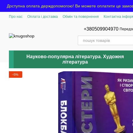
Перейти до основного контенту
Доступна оплата держдопомогою! Ви можете оплатити це замов
Про нас
Оплата і доставка
Обмін та повернення
Контактна інфор
+380509904970
Передз
Науково-популярна література. Художня
література
−5%