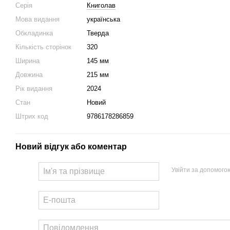
Серія
Книголав
Мова видання
українська
Обкладинка
Тверда
Кількість сторінок
320
Ширина
145 мм
Довжина
215 мм
Рік видання
2024
Стан
Новий
Штрих код
9786178286859
Новий відгук або коментар
Увійти за допомого