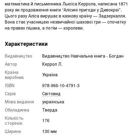
математика й письменника Льюїса Керрола, написана 1871
року як продовження книги “Алісині пригоди у Дивокраї”.
Цього разу Аліса вирушає в казкову країну — Задзеркалля.
Вона стає учасницею незвичайної шахової гри — спочатку
на правах пішака, а потім — королеви.
Характеристики
Видавництво
Видавництво Навчальна книга - Богдан
Автор
Керрол Л.
Країна
Україна
виробник
ISBN
978-966-10-4791-3
Серія
Світовид
Мова видання
українська
Обкладинка
Тверда
Кількість
176
сторінок
Ширина
130 мм