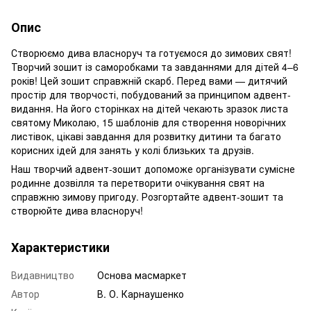
Опис
Створюємо дива власноруч та готуємося до зимових свят!
Творчий зошит із саморобками та завданнями для дітей 4–6
років! Цей зошит справжній скарб. Перед вами — дитячий
простір для творчості, побудований за принципом адвент-
видання. На його сторінках на дітей чекають зразок листа
святому Миколаю, 15 шаблонів для створення новорічних
листівок, цікаві завдання для розвитку дитини та багато
корисних ідей для занять у колі близьких та друзів.
Наш творчий адвент-зошит допоможе організувати сумісне
родинне дозвілля та перетворити очікування свят на
справжню зимову пригоду. Розгортайте адвент-зошит та
створюйте дива власноруч!
Характеристики
Видавництво
Основа масмаркет
Автор
В. О. Карнаушенко