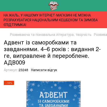
НА ЖАЛЬ, У НАШОМУ ІНТЕРНЕТ-МАГАЗИНІ НЕ МОЖНА
РОЗРАХУВАТИСЯ НАЦІОНАЛЬНИМ КЕШБЕКОМ ТА ЗИМОВА
ЄПІДТРИМКА!
Розвиваюча та пізнавальна література, творчість
Розвива
Адвент із саморобками та
завданнями. 4–6 років : видання 2-
ге, виправлене й перероблене.
АДВ009
Артикул:
23248
Написати відгук
−10%