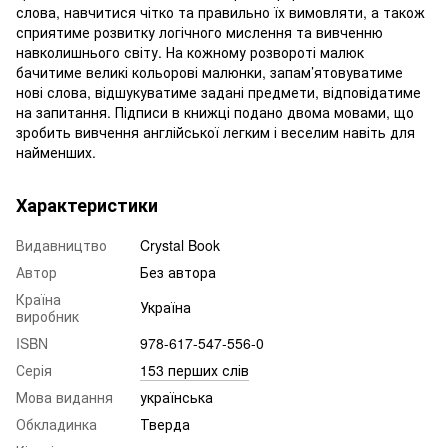
слова, навчитися чітко та правильно їх вимовляти, а також
сприятиме розвитку логічного мислення та вивченню
навколишнього світу. На кожному розвороті малюк
бачитиме великі кольорові малюнки, запам’ятовуватиме
нові слова, відшукуватиме задані предмети, відповідатиме
на запитання. Підписи в книжці подано двома мовами, що
зробить вивчення англійської легким і веселим навіть для
найменших.
Характеристики
Видавництво
Crystal Book
Автор
Без автора
Країна
Україна
виробник
ISBN
978-617-547-556-0
Серія
153 перших слів
Мова видання
українська
Обкладинка
Тверда