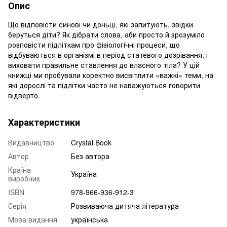
Опис
Що відповісти синові чи доньці, які запитують, звідки
беруться діти? Як дібрати слова, аби просто й зрозуміло
розповісти підліткам про фізіологічні процеси, що
відбуваються в організмі в період статевого дозрівання, і
виховати правильне ставлення до власного тіла? У цій
книжці ми пробували коректно висвітлити «важкі» теми, на
які дорослі та підлітки часто не наважуються говорити
відверто.
Характеристики
Видавництво
Crystal Book
Автор
Без автора
Країна
Україна
виробник
ISBN
978-966-936-912-3
Серія
Розвиваюча дитяча література
Мова видання
українська