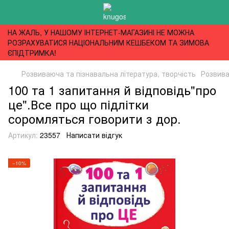
НА ЖАЛЬ, У НАШОМУ ІНТЕРНЕТ-МАГАЗИНІ НЕ МОЖНА
РОЗРАХУВАТИСЯ НАЦІОНАЛЬНИМ КЕШБЕКОМ ТА ЗИМОВА
ЄПІДТРИМКА!
Розвиваюча та пізнавальна література, творчість
Розвива
100 та 1 запитання й відповідь"про
це".Все про що підлітки
соромляться говорити з дор.
Артикул:
23557
Написати відгук
−10%