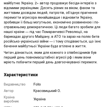
майбутню Україну. 2» автор продовжує бесіди-інтерв’ю з
відомими українцями. Десять різних за віком, фахом та
життєвим досвідом людей, патріотів, об’єднує прагнення
перемогти агресора якнайшвидше і відновити Україну,
зробивши її більш могутньою, економічно розвиненою і по-
справжньому демократичною. Ці люди багато зробили для
нашої країни — під час Помаранчевої Революції, на
барикадах другого Майдану, в АТО та зараз на полях битв
російсько-української війни — і тому сподіваються, що їхнє
бачення майбутньої України буде втілене в життя.
Читач дізнається, яким для кожного з співбесідників був
перший день повномасштабної агресії рф і яким вони
мріють побачити перший день довгоочікуваної перемоги.
Характеристики
Видавництво
Folio
Автор
Красовицький О.
Країна
Україна
виробник